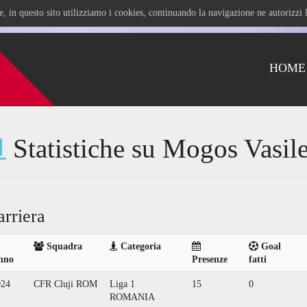
ile, in questo sito utilizziamo i cookies, continuando la navigazione ne autorizz
HOME
Statistiche su Mogos Vasil
arriera
Squadra
Categoria
Goal
nno
Presenze
fatti
024
CFR Cluji ROM
Liga 1
15
0
ROMANIA