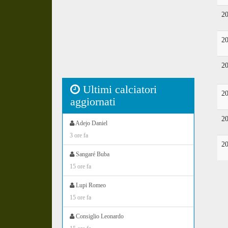
2
2
2
Ultimi calciatori
2
aggiornati
2
Adejo Daniel
3 ore fa
2
Sangaré Buba
15 ore fa
Lupi Romeo
15 ore fa
Consiglio Leonardo