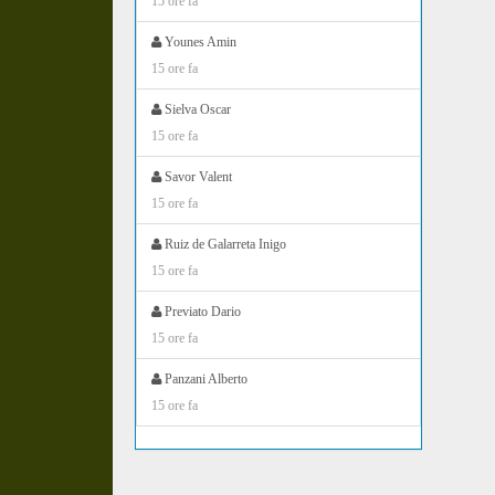
15 ore fa
Younes Amin
15 ore fa
Sielva Oscar
15 ore fa
Savor Valent
15 ore fa
Ruiz de Galarreta Inigo
15 ore fa
Previato Dario
15 ore fa
Panzani Alberto
15 ore fa