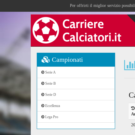
Per offrirti il miglior servizio possib
Campionati
Serie A
Serie B
C
Serie D
Eccellenza
A
Lega Pro
2