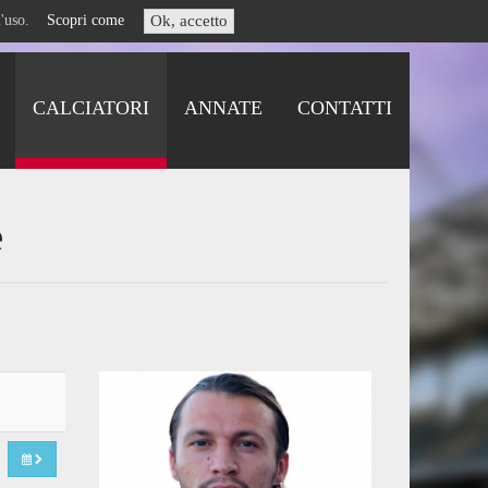
i l'uso.
Scopri come
Ok, accetto
CALCIATORI
ANNATE
CONTATTI
e