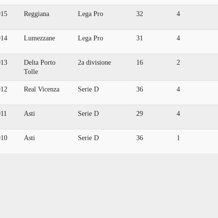
015
Reggiana
Lega Pro
32
4
014
Lumezzane
Lega Pro
31
4
013
Delta Porto
2a divisione
16
2
Tolle
012
Real Vicenza
Serie D
36
4
011
Asti
Serie D
29
4
010
Asti
Serie D
36
1