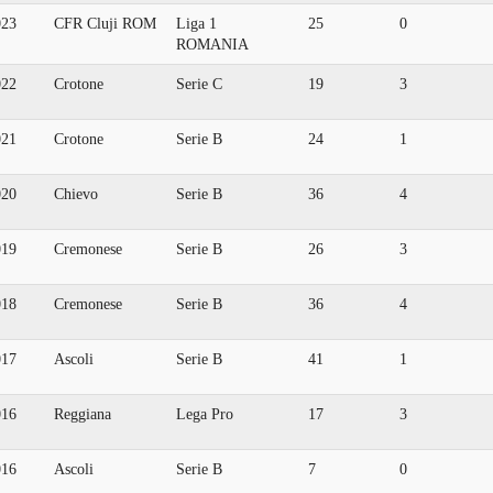
023
CFR Cluji ROM
Liga 1
25
0
ROMANIA
022
Crotone
Serie C
19
3
021
Crotone
Serie B
24
1
020
Chievo
Serie B
36
4
019
Cremonese
Serie B
26
3
018
Cremonese
Serie B
36
4
017
Ascoli
Serie B
41
1
016
Reggiana
Lega Pro
17
3
016
Ascoli
Serie B
7
0