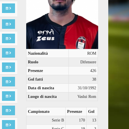
Nazionalità
ROM
Ruolo
Difensore
Presenze
426
Gol fatti
38
Data di nascita
31/10/1992
Luogo di nascita
Vaslui Rom
Campionato
Presenze
Gol
Serie B
170
13
Serie C
19
3