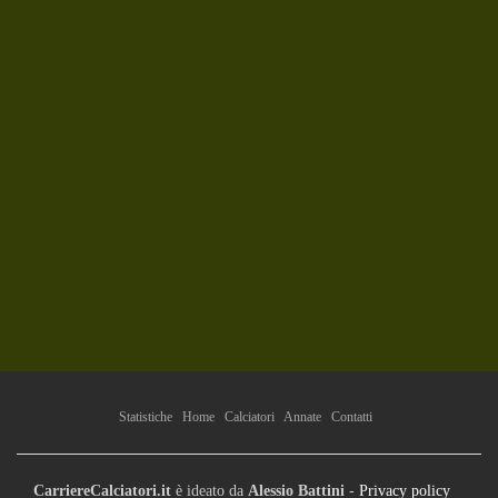
Statistiche
Home
Calciatori
Annate
Contatti
CarriereCalciatori.it
è ideato da
Alessio Battini
-
Privacy policy