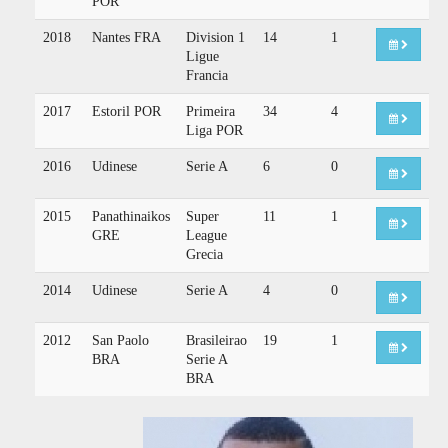
POR
2018
Nantes FRA
Division 1
14
1
Ligue
Francia
2017
Estoril POR
Primeira
34
4
Liga POR
2016
Udinese
Serie A
6
0
2015
Panathinaikos
Super
11
1
GRE
League
Grecia
2014
Udinese
Serie A
4
0
2012
San Paolo
Brasileirao
19
1
BRA
Serie A
BRA