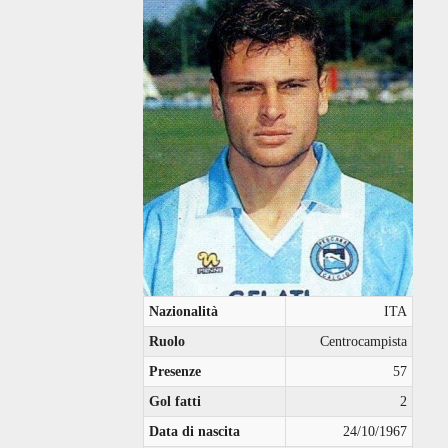
Nazionalità
ITA
Ruolo
Centrocampista
Presenze
57
Gol fatti
2
Data di nascita
24/10/1967