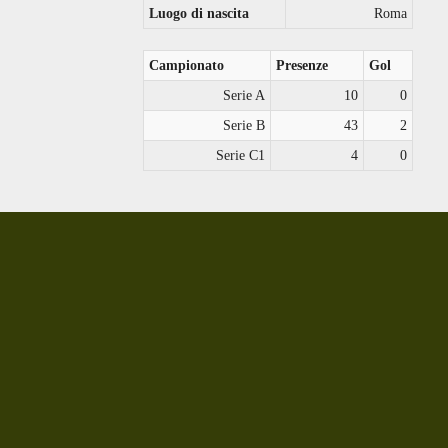
Luogo di nascita
Roma
Campionato
Presenze
Gol
Serie A
10
0
Serie B
43
2
Serie C1
4
0