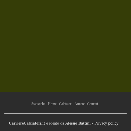
Statistiche
Home
Calciatori
Annate
Contatti
CarriereCalciatori.it
è ideato da
Alessio Battini
-
Privacy policy